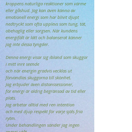
kroppens naturliga reaktioner som värme
eller gåshud. Jag kan även känna av
emotionell energi som har blivit djupt
nedtryckt som ofta upplevs som tung, tät,
obehaglig eller sorgsen. När kundens
energifält är lätt och balanserat känner
jag inte dessa tyngder.
Denna energi visar sig ibland som skuggor
i mitt inre seende
och när energin gradvis vecklas ut
förvandlas skuggorna till skönhet.
Jag erbjuder även distanssessioner,
för energi är aldrig begränsad av tid eller
plats.
Jag arbetar alltid med ren intention
och med djup respekt för varje själs fria
rytm.
Under behandlingen sänder jag ingen
energi utåt,