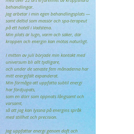
med över 22 års erfarenhet av kroppsnära
behandlingar.
Jag arbetar i min egen behandlingsplats —
samt deltid som massör och spa-terapeut
på ett hotell i Vadstena.
Min plats är lugn, varm och säker, där
kroppen och energin kan mötas naturligt.
I mitten av juli började min kontakt med
universum bli allt tydligare,
och under de senaste fem månaderna har
mitt energifält expanderat.
Min förmåga att uppfatta subtil energi
har fördjupats,
som en dörr som öppnats långsamt och
varsamt,
så att jag kan lyssna på energins språk
med stillhet och precision.
Jag uppfattar energi genom doft och