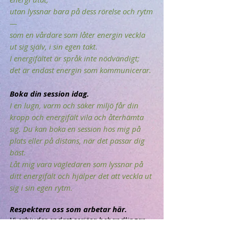
utan lyssnar bara på dess rörelse och rytm
—
som en vårdare som låter energin veckla
ut sig själv, i sin egen takt.
I energifältet är språk inte nödvändigt;
det är endast energin som kommunicerar.
Boka din session idag.
I en lugn, varm och säker miljö får din
kropp och energifält vila och återhämta
sig. Du kan boka en session hos mig på
plats eller på distans, när det passar dig
bäst.
Låt mig vara vägledaren som lyssnar på
ditt energifält och hjälper det att veckla ut
sig i sin egen rytm.
Respektera oss som arbetar här.
Vi erbjuder endast seriösa behandlingar