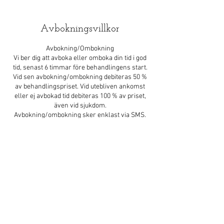
Avbokningsvillkor
Avbokning/Ombokning
Vi ber dig att avboka eller omboka din tid i god
tid, senast 6 timmar före behandlingens start.
Vid sen avbokning/ombokning debiteras 50 %
av behandlingspriset. Vid utebliven ankomst
eller ej avbokad tid debiteras 100 % av priset,
även vid sjukdom.
Avbokning/ombokning sker enklast via SMS.
070-6316666
Kontaktuppgifter
Sunshine Spa Thaimassage, Järnvägsgatan 22,
Mjölby, Sverige
070-631 6666
sunshinespa22@gmail.com