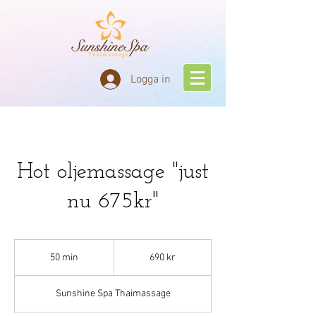
Logga in
Hot oljemassage "just
nu 675kr"
690
svenska
50 min
5
690 kr
kronor
0
m
Sunshine Spa Thaimassage
i
n