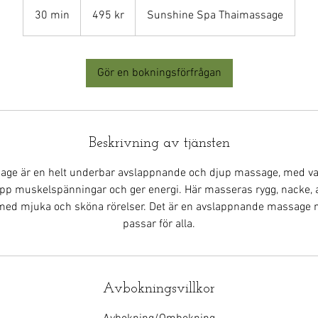
svenska
30 min
3
495 kr
Sunshine Spa Thaimassage
kronor
0
m
i
Gör en bokningsförfrågan
n
Beskrivning av tjänsten
age är en helt underbar avslappnande och djup massage, med va
p muskelspänningar och ger energi. Här masseras rygg, nacke, ax
med mjuka och sköna rörelser. Det är en avslappnande massage 
passar för alla.
Avbokningsvillkor