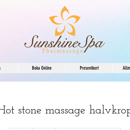
s
Boka Online
Presentkort
Allm
Hot stone massage halvkro
495