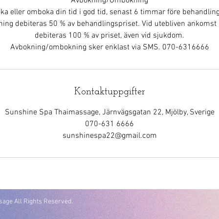
Avbokning/Ombokning
oka eller omboka din tid i god tid, senast 6 timmar före behandlin
ng debiteras 50 % av behandlingspriset. Vid utebliven ankomst el
debiteras 100 % av priset, även vid sjukdom.
Avbokning/ombokning sker enklast via SMS. 070-6316666
Kontaktuppgifter
Sunshine Spa Thaimassage, Järnvägsgatan 22, Mjölby, Sverige
070-631 6666
sunshinespa22@gmail.com
age All Rights Reserved.