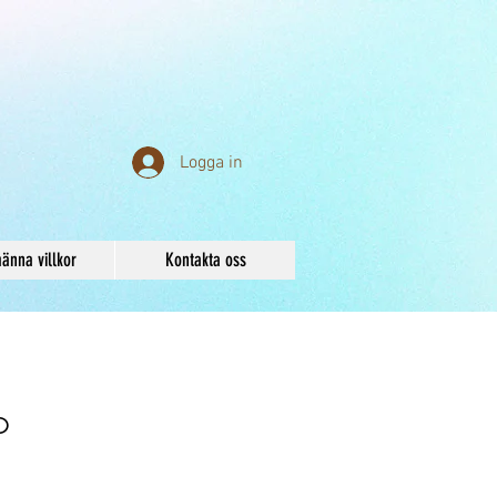
Logga in
änna villkor
Kontakta oss
p