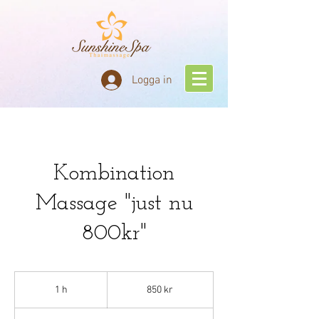
Logga in
Kombination
Massage "just nu
800kr"
850
svenska
1 h
1
850 kr
kronor