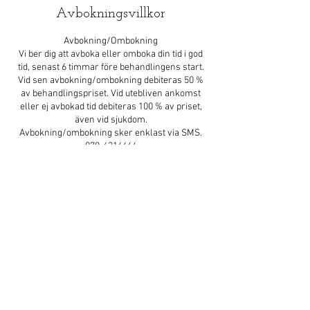
Avbokningsvillkor
Avbokning/Ombokning
Vi ber dig att avboka eller omboka din tid i god
tid, senast 6 timmar före behandlingens start.
Vid sen avbokning/ombokning debiteras 50 %
av behandlingspriset. Vid utebliven ankomst
eller ej avbokad tid debiteras 100 % av priset,
även vid sjukdom.
Avbokning/ombokning sker enklast via SMS.
070-6316666
Kontaktuppgifter
Sunshine Spa Thaimassage, Järnvägsgatan 22,
Mjölby, Sverige
070-631 6666
sunshinespa22@gmail.com