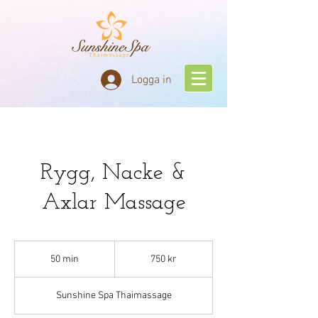
Logga in
Rygg, Nacke &
Axlar Massage
750
svenska
50 min
5
750 kr
kronor
0
m
Sunshine Spa Thaimassage
i
n