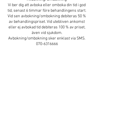
Vi ber dig att avboka eller omboka din tid i god
tid, senast 6 timmar före behandlingens start.
Vid sen avbokning/ombokning debiteras 50 %
av behandlingspriset. Vid utebliven ankomst
eller ej avbokad tid debiteras 100 % av priset,
även vid sjukdom.
Avbokning/ombokning sker enklast via SMS.
070-6316666
Kontaktuppgifter
Sunshine Spa Thaimassage, Järnvägsgatan 22,
Mjölby, Sverige
070-631 6666
sunshinespa22@gmail.com