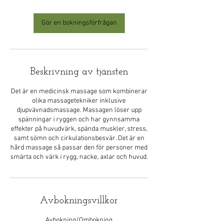
Gör en bokningsförfrågan
Beskrivning av tjänsten
Det är en medicinsk massage som kombinerar
olika massagetekniker inklusive
djupvävnadsmassage. Massagen löser upp
spänningar i ryggen och har gynnsamma
effekter på huvudvärk, spända muskler, stress,
samt sömn och cirkulationsbesvär. Det är en
hård massage så passar den för personer med
smärta och värk i rygg, nacke, axlar och huvud.
Avbokningsvillkor
Avbokning/Ombokning