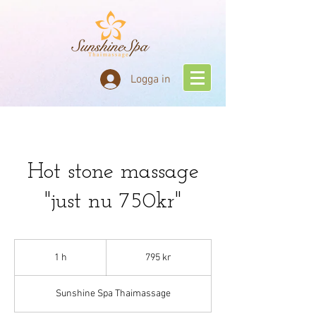
Logga in
Hot stone massage
"just nu 750kr"
795
svenska
1 h
1
795 kr
kronor
Sunshine Spa Thaimassage