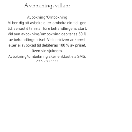
Avbokningsvillkor
Avbokning/Ombokning
Vi ber dig att avboka eller omboka din tid i god
tid, senast 6 timmar före behandlingens start.
Vid sen avbokning/ombokning debiteras 50 %
av behandlingspriset. Vid utebliven ankomst
eller ej avbokad tid debiteras 100 % av priset,
även vid sjukdom.
Avbokning/ombokning sker enklast via SMS.
070-6316666
Kontaktuppgifter
Sunshine Spa Thaimassage, Järnvägsgatan 22,
Mjölby, Sverige
070-631 6666
sunshinespa22@gmail.com